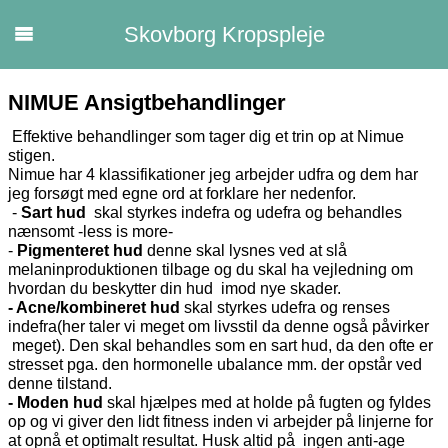
Skovborg Kropspleje
NIMUE Ansigtbehandlinger
Effektive behandlinger som tager dig et trin op at Nimue
stigen.
Nimue har 4 klassifikationer jeg arbejder udfra og dem har
jeg forsøgt med egne ord at forklare her nedenfor.
-
Sart hud
skal styrkes indefra og udefra og behandles
nænsomt -less is more-
-
Pigmenteret hud
denne skal lysnes ved at slå
melaninproduktionen tilbage og du skal ha vejledning om
hvordan du beskytter din hud imod nye skader.
- Acne/kombineret hud
skal styrkes udefra og renses
indefra(her taler vi meget om livsstil da denne også påvirker
meget). Den skal behandles som en sart hud, da den ofte er
stresset pga. den hormonelle ubalance mm. der opstår ved
denne tilstand.
- Moden hud
skal hjælpes med at holde på fugten og fyldes
op og vi giver den lidt fitness inden vi arbejder på linjerne for
at opnå et optimalt resultat. Husk altid på ingen anti-age