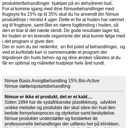
produkter/behandlinger hjælper på en dehydreret hud.
For at komme igang med dine Nimuebehandlinger med
frugtsyre fra 15% op til 35% skal du ha anvendt din Nimue
produktlinje i mindst 4 uger. Dette er for at huden har vænnet
sig til frugtsyre, samt fået en større fugtbinding i huden, så
den er klar til det næste skridt. De gode resultater tager tid,
for huden er en levende organisme der skal kunne følge med
i det program vi giver den.
Der er som du ser nedenfor, en flot palet af behandlinger, og
ved et kurforløb kan vi sammensætte et program der
tilgodeser din huds behov og og dine ønsker således at du
får en optimal og målrettet hudpleje hele året rundt.
Nimue Basis Ansigtbehandling 15% Bio-Active
Nimue støtte/opstartsbehandling
Nimue er ikke et produkt, det er et kald....
Siden 1994 har de sydafrikanske plastikkirurg, udviklet
unikke metoder og produkter der skal sikre din hud den
bedste fornyelsesproces og styrkelse samt beskyttelse.
Nimue produkter understøtter og forstærker de
professionelle behandlinger der udføres her på klinikken.